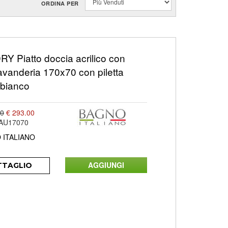
ORDINA PER
Y Piatto doccia acrilico con
avanderia 170x70 con piletta
a bianco
00
€ 293.00
AU17070
 ITALIANO
TTAGLIO