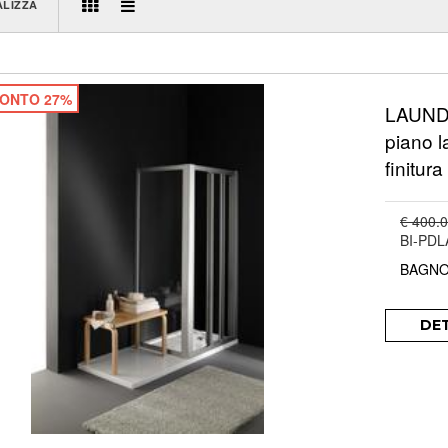
ALIZZA
ONTO 27%
LAUNDR
piano l
finitur
€ 400.
BI-PDL
BAGNO
DE