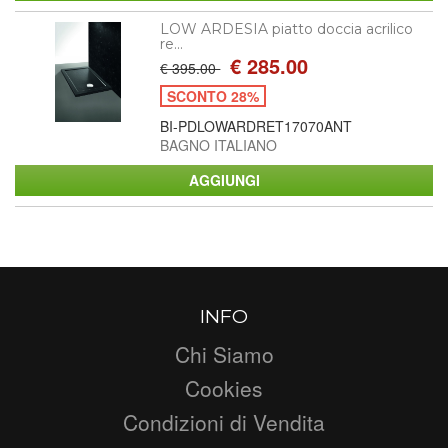
LOW ARDESIA piatto doccia acrilico
re...
€ 285.00
€ 395.00
SCONTO 28%
BI-PDLOWARDRET17070ANT
BAGNO ITALIANO
INFO
Chi Siamo
Cookies
Condizioni di Vendita