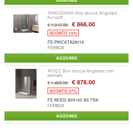
PANORAMA Box doccia Angolare
fix+soff...
€ 866.00
€ 1,013.00
SCONTO 15%
FE-PA5C6TA28016
FERBOX
MOD2 Box doccia Angolare con
laterale...
€ 878.00
€ 1,403.00
SCONTO 37%
FE-MOD2 80X160 AS TRA
FERBOX