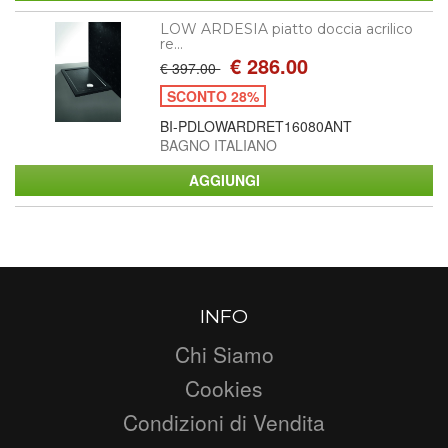
LOW ARDESIA piatto doccia acrilico
re...
€ 286.00
€ 397.00
SCONTO 28%
BI-PDLOWARDRET16080ANT
BAGNO ITALIANO
INFO
Chi Siamo
Cookies
Condizioni di Vendita