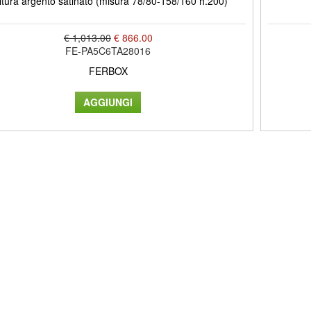
nitura argento satinato (misura 78/80-158/160 h.200)
€ 1,013.00
€ 866.00
FE-PA5C6TA28016
FERBOX