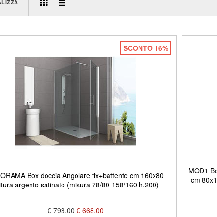
ALIZZA
SCONTO 16%
MOD1 Box 
ORAMA Box doccia Angolare fix+battente cm 160x80
cm 80x16
nitura argento satinato (misura 78/80-158/160 h.200)
€ 793.00
€ 668.00