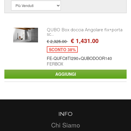
QUBO Box doccia Angolare fix+porta
sc...
€ 1,431.00
€ 2,325.00
SCONTO 38%
FE-QUFC8TI290+QUBODOOR140
FERBOX
INFO
Chi Siamo