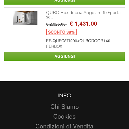
QUBO Box doccia Angolare fix+porta
sc...
€ 1,431.00
€ 2,325.00
SCONTO 38%
FE-QUFC8TI290+QUBODOOR140
FERBOX
INFO
Chi Siamo
Cookies
Condizioni di Vendita