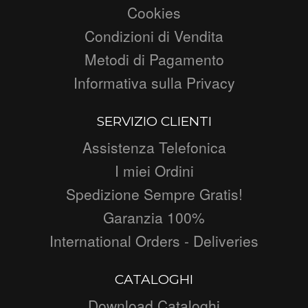
Cookies
Condizioni di Vendita
Metodi di Pagamento
Informativa sulla Privacy
SERVIZIO CLIENTI
Assistenza Telefonica
I miei Ordini
Spedizione Sempre Gratis!
Garanzia 100%
International Orders - Deliveries
CATALOGHI
Download Cataloghi