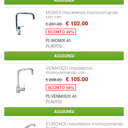
MOMIX miscelatore monocomando
con can...
€ 102.00
€ 201.00
SCONTO 49%
PL-MOMIX 40
PLADOS
VENMIX20 miscelatore
monocomando con ...
€ 105.00
€ 208.00
SCONTO 50%
PL-VENMIX20 40
PLADOS
EUROMIX miscelatore monocomando