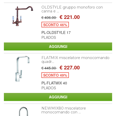
OLDSTYLE gruppo monoforo con
canna e ...
€ 221.00
€ 406.00
SCONTO 46%
PL-OLDSTYLE 17
PLADOS
FLATMIX miscelatore monocomando
quadr...
€ 227.00
€ 445.00
SCONTO 49%
PL-FLATMIX 40
PLADOS
NEWMIX80 miscelatore
monocomando con ...