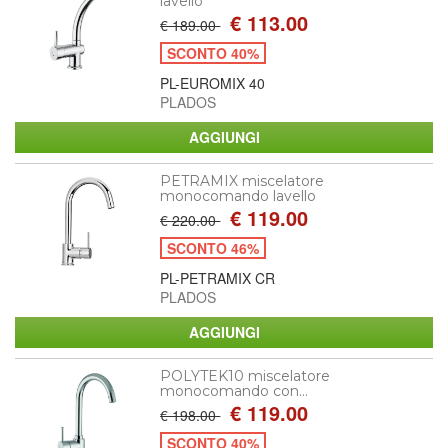
lavello
€ 113.00
€ 189.00
SCONTO 40%
PL-EUROMIX 40
PLADOS
PETRAMIX miscelatore
monocomando lavello
€ 119.00
€ 220.00
SCONTO 46%
PL-PETRAMIX CR
PLADOS
POLYTEK10 miscelatore
monocomando con...
€ 119.00
€ 198.00
SCONTO 40%