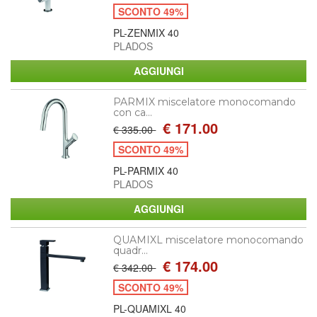
SCONTO 49%
PL-ZENMIX 40
PLADOS
PARMIX miscelatore monocomando
con ca...
€ 171.00
€ 335.00
SCONTO 49%
PL-PARMIX 40
PLADOS
QUAMIXL miscelatore monocomando
quadr...
€ 174.00
€ 342.00
SCONTO 49%
PL-QUAMIXL 40