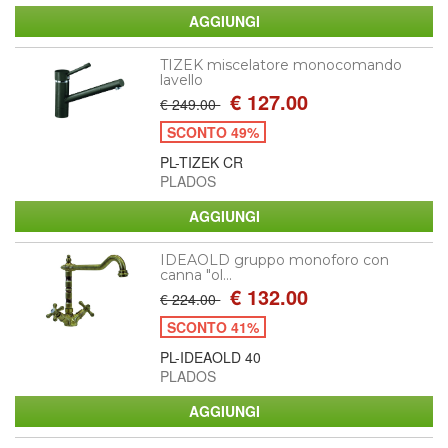
TIZEK miscelatore monocomando
lavello
€ 127.00
€ 249.00
SCONTO 49%
PL-TIZEK CR
PLADOS
IDEAOLD gruppo monoforo con
canna "ol...
€ 132.00
€ 224.00
SCONTO 41%
PL-IDEAOLD 40
PLADOS