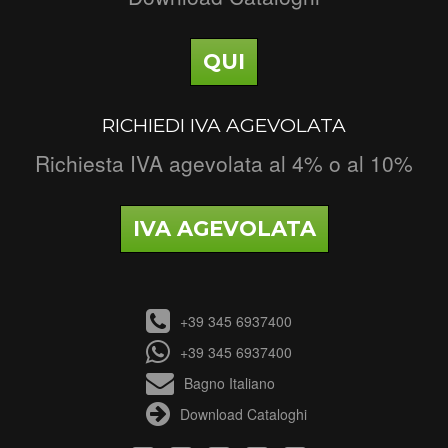
QUI
RICHIEDI IVA AGEVOLATA
Richiesta IVA agevolata al 4% o al 10%
IVA AGEVOLATA
+39 345 6937400
+39 345 6937400
Bagno Italiano
Download Cataloghi