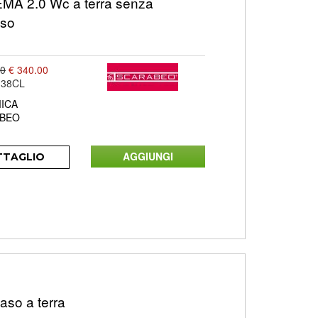
A 2.0 Wc a terra senza
aso
00
€ 340.00
138CL
ICA
BEO
TTAGLIO
aso a terra