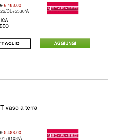
00
€ 488.00
22/CL+5530/A
ICA
BEO
TTAGLIO
 vaso a terra
00
€ 488.00
01+8108/A