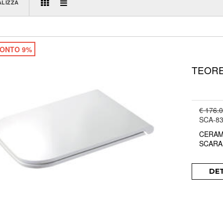
ALIZZA
ONTO 9%
TEOREM
€ 176.
SCA-8
CERAM
SCARA
DE