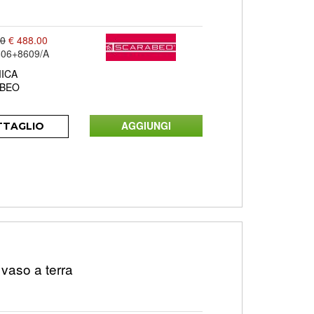
00
€ 488.00
06+8609/A
ICA
BEO
TTAGLIO
aso a terra