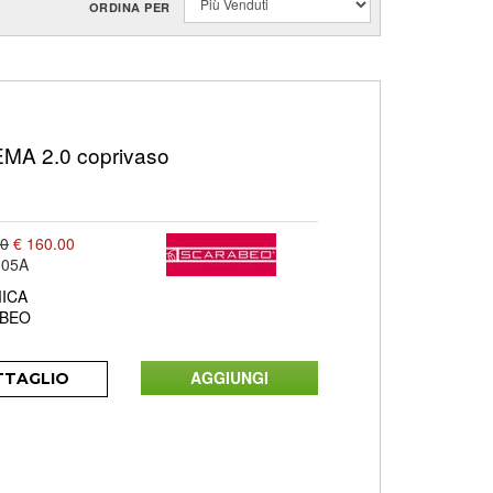
ORDINA PER
A 2.0 coprivaso
00
€ 160.00
305A
ICA
BEO
TTAGLIO