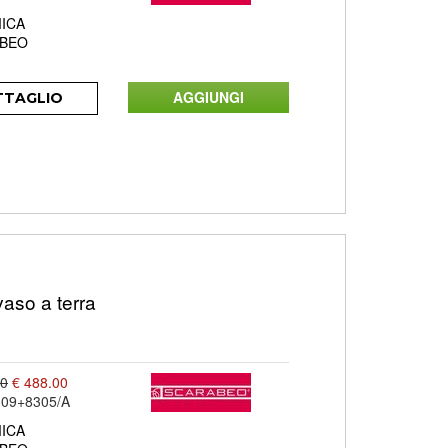
ICA
BEO
TTAGLIO
aso a terra
00
€ 488.00
09+8305/A
ICA