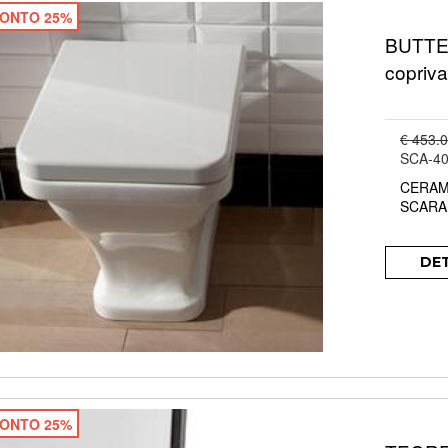
ONTO 25%
BUTTER
copriv
€ 453.
SCA-4
CERAM
SCARA
DE
ONTO 25%