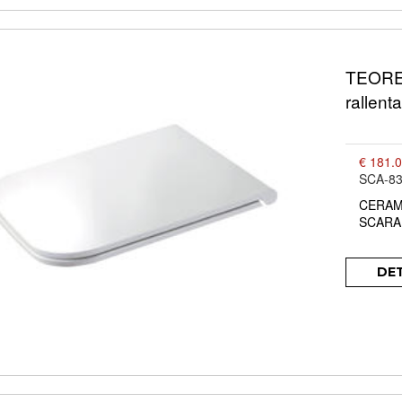
TEOREM
rallent
€ 181.
SCA-8
CERAM
SCARA
DE