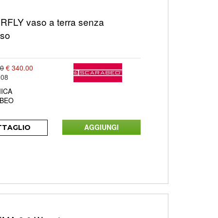
FLY vaso a terra senza
aso
00
€ 340.00
008
ICA
BEO
TTAGLIO