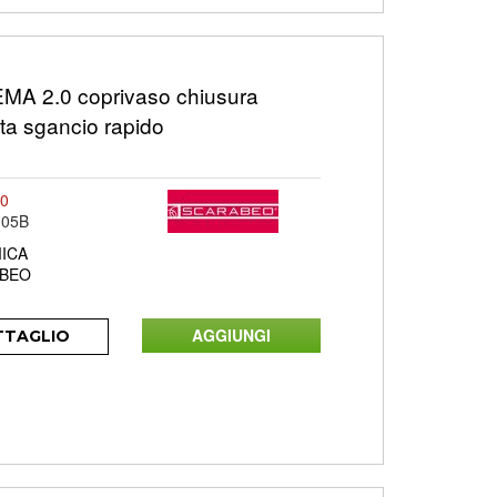
A 2.0 coprivaso chiusura
ata sgancio rapido
00
305B
ICA
BEO
TTAGLIO