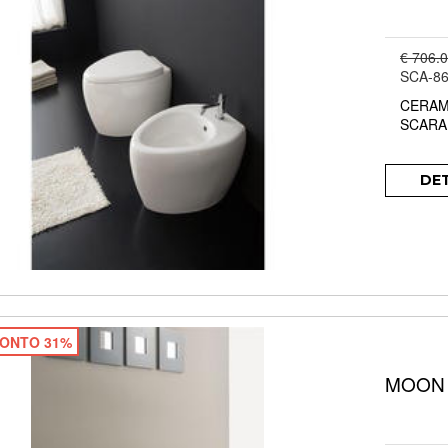
€ 706.
SCA-86
CERAM
SCARA
DE
ONTO 31%
MOON v