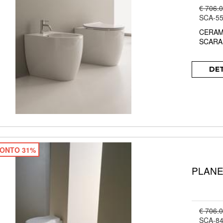
€ 706.
SCA-55
CERAM
SCARA
DE
ONTO 31%
PLANET
€ 706.
SCA-84