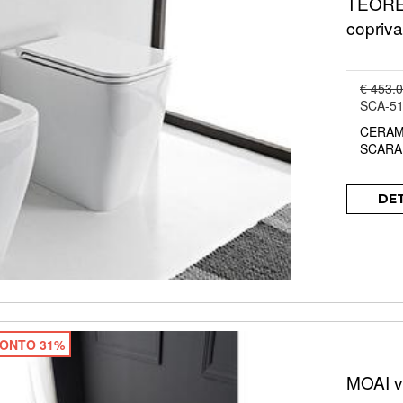
TEOREM
copriv
€ 453.
SCA-5
CERAM
SCARA
DE
ONTO 31%
MOAI v