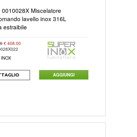
0010028X Miscelatore
mando lavello inox 316L
 estraibile
00
€ 408.00
0028X022
 INOX
TTAGLIO