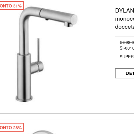
ONTO 31%
DYLAN 
monoco
docceta
€ 593.
SI-001
SUPER
DE
ONTO 28%