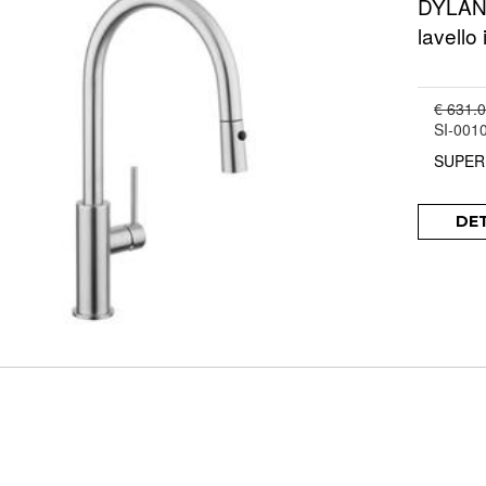
DYLAN 
lavello
€ 631.
SI-001
SUPER
DE