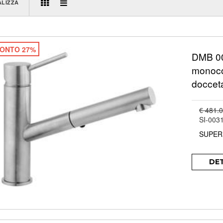
ALIZZA
ONTO 27%
DMB 00
monoco
docceta
€ 481.
SI-003
SUPER
DE