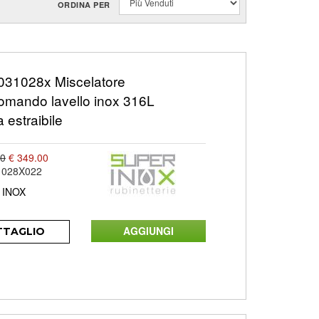
ORDINA PER
31028x Miscelatore
mando lavello inox 316L
 estraibile
00
€ 349.00
1028X022
 INOX
TTAGLIO