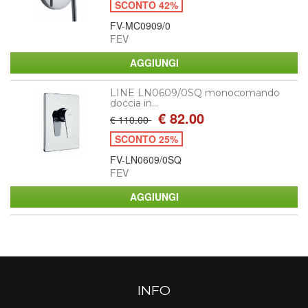
SCONTO 42%
FV-MC0909/0
FEV
LINE LN0609/0SQ monocomando
doccia in...
€ 82.00
€ 110.00
SCONTO 25%
FV-LN0609/0SQ
FEV
INFO