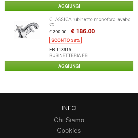
CLASSICA rubinetto monoforo lavabo
co...
€ 186.00
€ 300.00
SCONTO 38%
FB-T13915
RUBINETTERIA FB
INFO
Chi Siamo
Cookies