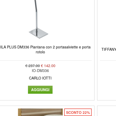
LA PLUS DM336 Piantana con 2 portasalviette e porta
TIFFANY P
rotolo
€ 237.00
€ 142.00
IO-DM336
CARLO IOTTI
SCONTO 22%