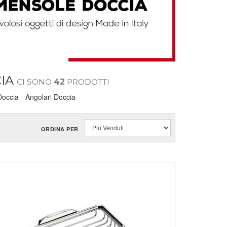
CIA
CI SONO
42
PRODOTTI
occia - Angolari Doccia
ORDINA PER