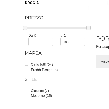
DOCCIA
PREZZO
Da €:
a €:
POR
Portasap
MARCA
VISU
Carlo Iotti (34)
Freddi Design (8)
STILE
Classico (7)
Moderno (35)