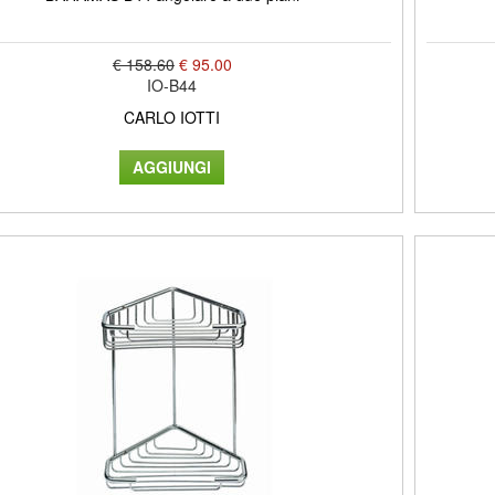
€ 158.60
€ 95.00
IO-B44
CARLO IOTTI