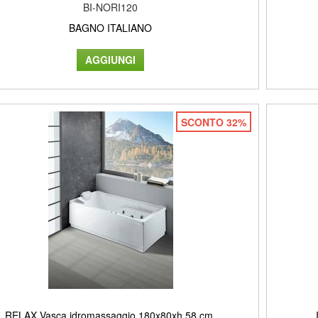
BI-NORI120
BAGNO ITALIANO
SCONTO 32%
RELAX Vasca idromassaggio 180x80xh.58 cm.