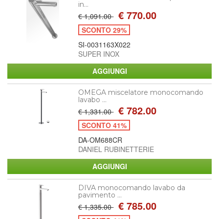
in...
€ 770.00
€ 1,091.00
SCONTO 29%
SI-0031163X022
SUPER INOX
OMEGA miscelatore monocomando
lavabo ...
€ 782.00
€ 1,331.00
SCONTO 41%
DA-OM688CR
DANIEL RUBINETTERIE
DIVA monocomando lavabo da
pavimento ...
€ 785.00
€ 1,335.00