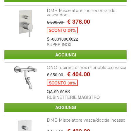
DMB Miscelatore monocomando
vasca-doc...
€ 378.00
€ 500.00
SCONTO 24%
SI-0031080X022
SUPER INOX
ONO rubinetto inox monoblocco vasca
€ 404.00
€ 650.00
SCONTO 38%
QA-90 60AS
RUBINETTERIE MAGISTRO
DMB Miscelatore vasca/doccia incasso
...
€ 439.00