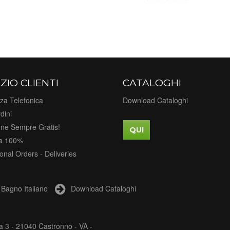
ZIO CLIENTI
CATALOGHI
za Telefonica
Download Cataloghi
dini
one Sempre Gratis!
QUI
a 100%
ional Orders - Deliveries
Bagno Italiano
Download Cataloghi
a 3 - 21040 Castronno - VA -