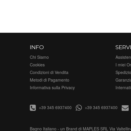
INFO
SERVI
Chi Siamo
Assisten
Cookies
I miei Or
Condizioni di Vendita
Spedizi
Metodi di Pagamento
Garanzi
Informativa sulla Privacy
Internat
+39 345 6937400
+39 345 6937400
Bagno Italiano - un Brand di MAPLES SRL Via Valtellin