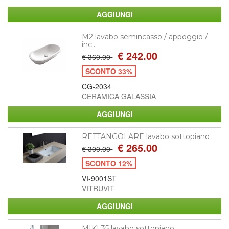
M2 lavabo semincasso / appoggio /
inc...
€ 242.00
€ 360.00
SCONTO 33%
CG-2034
CERAMICA GALASSIA
RETTANGOLARE lavabo sottopiano
€ 265.00
€ 300.00
SCONTO 12%
VI-9001ST
VITRUVIT
MIKI 35 lavabo sottopiano