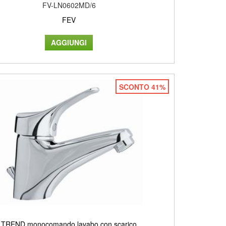
FV-LN0602MD/6
FEV
SCONTO 41%
TREND monocomando lavabo con scarico