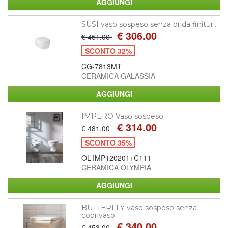
SUSI vaso sospeso senza brida finitur...
€ 306.00
€ 451.00
SCONTO 32%
CG-7813MT
CERAMICA GALASSIA
IMPERO Vaso sospeso
€ 314.00
€ 481.00
SCONTO 35%
OL-IMP120201+C111
CERAMICA OLYMPIA
BUTTERFLY vaso sospeso senza
coprivaso
€ 340.00
€ 453.00