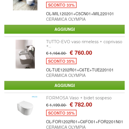
SCONTO 33%
OL-MIL120201+C5CN01+MIL220101
CERAMICA OLYMPIA
TUTTO-EVO vaso rimeless + coprivaso
+...
€ 760.00
€ 1,164.00
SCONTO 35%
OL-TUE1202R01+C6TE+TUE220101
CERAMICA OLYMPIA
FORMOSA Vaso + bidet sospeso
€ 782.00
€ 1,199.00
SCONTO 35%
OL-FOR1202R01+C6FO01+FOR2201N01
CERAMICA OLYMPIA