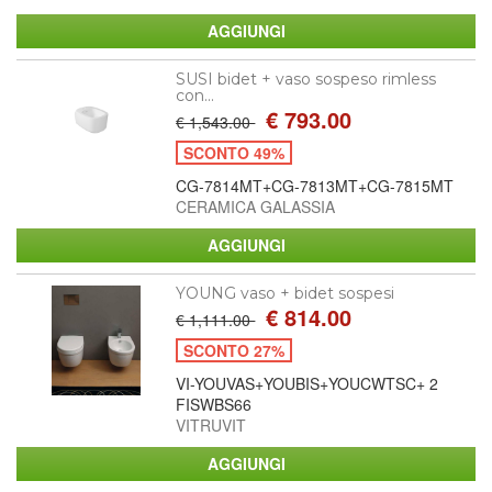
SUSI bidet + vaso sospeso rimless
con...
€ 793.00
€ 1,543.00
SCONTO 49%
CG-7814MT+CG-7813MT+CG-7815MT
CERAMICA GALASSIA
YOUNG vaso + bidet sospesi
€ 814.00
€ 1,111.00
SCONTO 27%
VI-YOUVAS+YOUBIS+YOUCWTSC+ 2
FISWBS66
VITRUVIT