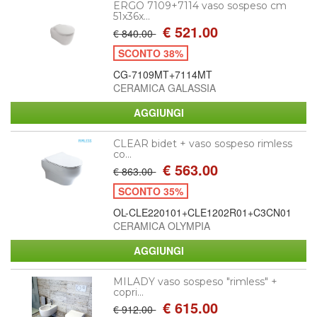
ERGO 7109+7114 vaso sospeso cm
51x36x...
€ 521.00
€ 840.00
SCONTO 38%
CG-7109MT+7114MT
CERAMICA GALASSIA
CLEAR bidet + vaso sospeso rimless
co...
€ 563.00
€ 863.00
SCONTO 35%
OL-CLE220101+CLE1202R01+C3CN01
CERAMICA OLYMPIA
MILADY vaso sospeso "rimless" +
copri...
€ 615.00
€ 912.00