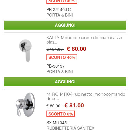
SCONTO 40%
PB-22140.LC
PORTA & BINI
SALLY Monocomando doccia incasso
pias...
€ 80.00
€ 134.00
SCONTO 40%
PB-30137
PORTA & BINI
MIRO MI104 rubinetto monocomando
docc...
€ 81.00
€ 86.00
SCONTO 6%
SX-MI10451
RUBINETTERIA SANITEX