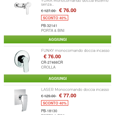
YUMA Monocomando doccia esterno
senza...
€ 76.00
€ 127.00
SCONTO 40%
PB-32141
PORTA & BINI
FUNKY monocomando doccia incasso
€ 76.00
CR-27466CR
CROLLA
LASER Monocomando doccia incasso
€ 77.00
€ 129.00
SCONTO 40%
PB-18130