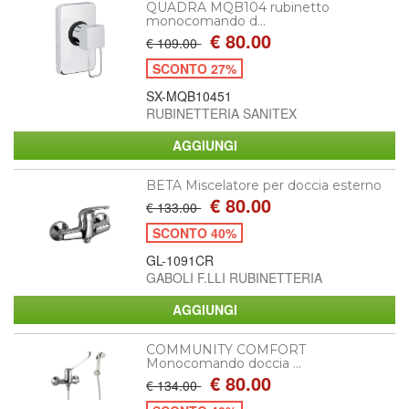
QUADRA MQB104 rubinetto
monocomando d...
€ 80.00
€ 109.00
SCONTO 27%
SX-MQB10451
RUBINETTERIA SANITEX
BETA Miscelatore per doccia esterno
€ 80.00
€ 133.00
SCONTO 40%
GL-1091CR
GABOLI F.LLI RUBINETTERIA
COMMUNITY COMFORT
Monocomando doccia ...
€ 80.00
€ 134.00