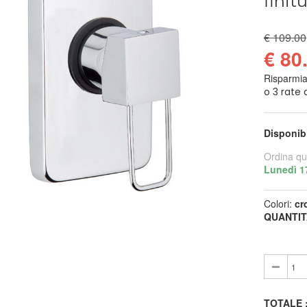
finit
€ 109.00
€ 80
Risparmi
Disponib
Ordina qu
Lunedì 1
Colori:
cr
QUANTIT
TOTALE