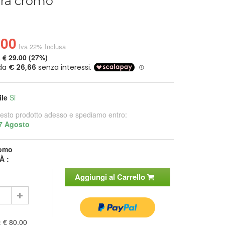
ura cromo
.00
Iva 22% Inclusa
a
€ 29.00 (27%)
ile
Si
esto prodotto adesso e spediamo entro:
7 Agosto
omo
À :
Aggiungi al Carrello
:
€ 80.00