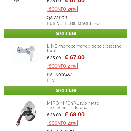
€ 88.00
SCONTO 24%
QA-38PCR
RUBINETTERIE MAGISTRO
LINE monocomando doccia esterno
front...
€ 67.00
€ 85.00
SCONTO 21%
FV-LN0604V/1
FEV
MIRO MI104PL rubinetto
monocomando do...
€ 68.00
€ 88.00
SCONTO 23%