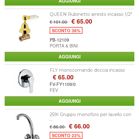
QUEEN Rubinetto arresto incasso 1/2"
€ 65.00
€ 101.00
SCONTO 36%
PB-12109
PORTA & BINI
FLY monocomando doccia incasso
€ 65.00
FV-FY1109/0
FEV
259I Gruppo monoforo per lavello con
...
€ 66.00
€ 86.00
SCONTO 23%