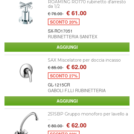
ROAMING RO170 rubinetto d'arresto
da 1/2
€ 61.00
€ 76.00
SCONTO 20%
SX-RO17051
RUBINETTERIA SANITEX
SAX Miscelatore per doccia incasso
€ 62.00
€ 85.00
SCONTO 27%
GL-1215CR
GABOLI F.LLI RUBINETTERIA
251SBP Gruppo monoforo per lavello a
...
€ 62.00
€ 80.00
SCONTO 23%