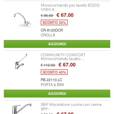
Monocomando per lavello 8120D
corpo ø...
€ 67.00
€ 96.00
SCONTO 30%
CR-8120DCR
CROLLA
COMMUNITY COMFORT
Monocomando lavabo ...
€ 67.00
€ 112.00
SCONTO 40%
PB-22110.LC
PORTA & BINI
38P Miscelatore cucina con canna
gire...
€ 67.00