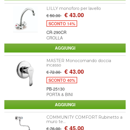
LILLY monoforo per lavello
€ 43.00
€ 50.00
SCONTO 14%
CR-290CR
CROLLA
MASTER Monocomando doccia
incasso
€ 43.00
€ 72.00
SCONTO 40%
PB-25130
PORTA & BINI
COMMUNITY COMFORT Rubinetto a
muro te...
€ 45.00
€ 76.00