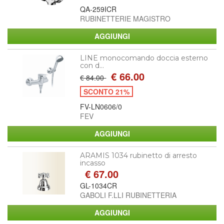
QA-259ICR
RUBINETTERIE MAGISTRO
LINE monocomando doccia esterno
con d...
€ 66.00
€ 84.00
SCONTO 21%
FV-LN0606/0
FEV
ARAMIS 1034 rubinetto di arresto
incasso
€ 67.00
GL-1034CR
GABOLI F.LLI RUBINETTERIA