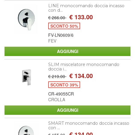
LINE monocomando doccia incasso
con d...
€ 133.00
€ 266.00
SCONTO 50%
FV-LN0609/6
FEV
SLIM miscelatore monocomando
doccia i...
€ 134.00
€ 219.00
SCONTO 39%
CR-49055CR
CROLLA
SMART monocomando doccia incasso
con ...
€ 134.00
€ 155.00