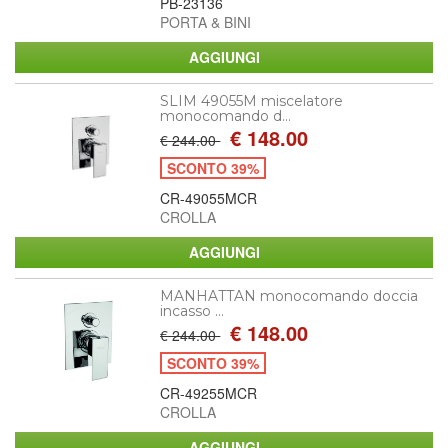
PB-23136
PORTA & BINI
SLIM 49055M miscelatore
monocomando d...
€ 148.00
€ 244.00
SCONTO 39%
CR-49055MCR
CROLLA
MANHATTAN monocomando doccia
incasso ...
€ 148.00
€ 244.00
SCONTO 39%
CR-49255MCR
CROLLA