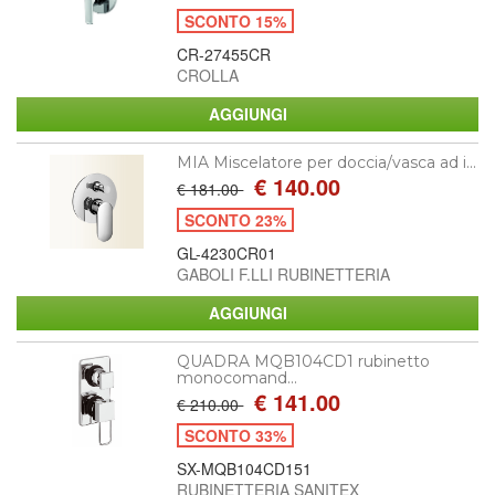
SCONTO 15%
CR-27455CR
CROLLA
MIA Miscelatore per doccia/vasca ad i...
€ 140.00
€ 181.00
SCONTO 23%
GL-4230CR01
GABOLI F.LLI RUBINETTERIA
QUADRA MQB104CD1 rubinetto
monocomand...
€ 141.00
€ 210.00
SCONTO 33%
SX-MQB104CD151
RUBINETTERIA SANITEX