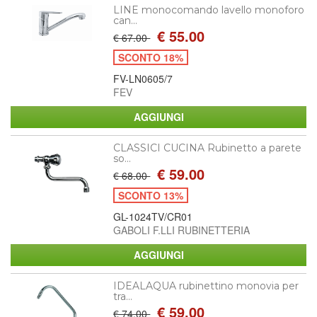
LINE monocomando lavello monoforo
can...
€ 55.00
€ 67.00
SCONTO 18%
FV-LN0605/7
FEV
CLASSICI CUCINA Rubinetto a parete
so...
€ 59.00
€ 68.00
SCONTO 13%
GL-1024TV/CR01
GABOLI F.LLI RUBINETTERIA
IDEALAQUA rubinettino monovia per
tra...
€ 59.00
€ 74.00