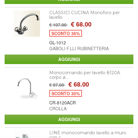
CLASSICI CUCINA Monoforo per
lavello
€ 68.00
€ 107.00
SCONTO 36%
GL-1012
GABOLI F.LLI RUBINETTERIA
Monocomando per lavello 8120A
corpo ø...
€ 68.00
€ 97.00
SCONTO 30%
CR-8120ACR
CROLLA
LINE monocomando lavello a muro
con c...