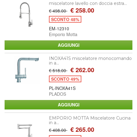
miscelatore lavello con doccia estra...
€ 258.00
€ 498.00
SCONTO 48%
EM-12310
Emporio Motta
INOXA41S miscelatore monocomando
in a...
€ 262.00
€ 518.00
SCONTO 49%
PL-INOXA41S
PLADOS
EMPORIO MOTTA Miscelatore Cucina
in a...
€ 265.00
€ 408.00