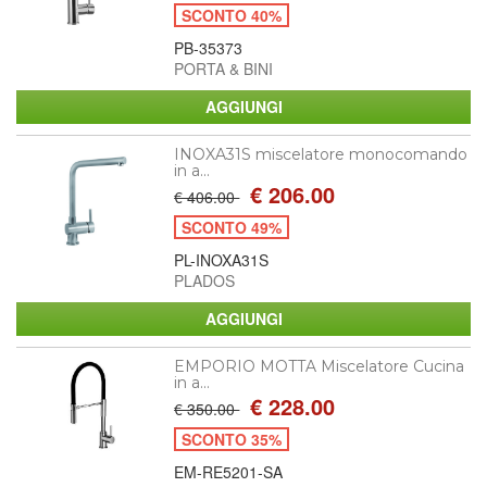
SCONTO 40%
PB-35373
PORTA & BINI
INOXA31S miscelatore monocomando
in a...
€ 206.00
€ 406.00
SCONTO 49%
PL-INOXA31S
PLADOS
EMPORIO MOTTA Miscelatore Cucina
in a...
€ 228.00
€ 350.00
SCONTO 35%
EM-RE5201-SA