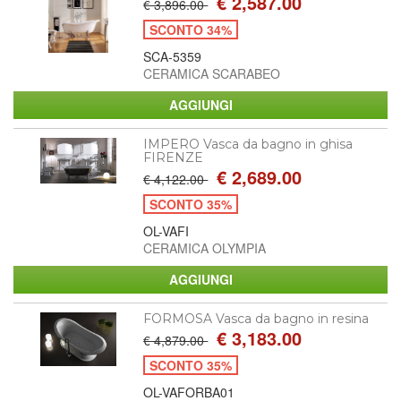
€ 2,587.00
€ 3,896.00
SCONTO 34%
SCA-5359
CERAMICA SCARABEO
IMPERO Vasca da bagno in ghisa
FIRENZE
€ 2,689.00
€ 4,122.00
SCONTO 35%
OL-VAFI
CERAMICA OLYMPIA
FORMOSA Vasca da bagno in resina
€ 3,183.00
€ 4,879.00
SCONTO 35%
OL-VAFORBA01