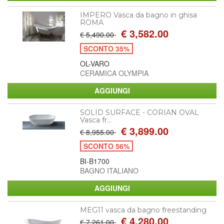
IMPERO Vasca da bagno in ghisa
ROMA
€ 3,582.00
€ 5,490.00
SCONTO 35%
OL-VARO
CERAMICA OLYMPIA
SOLID SURFACE - CORIAN OVAL
Vasca fr...
€ 3,899.00
€ 8,955.00
SCONTO 56%
BI-B1700
BAGNO ITALIANO
MEG11 vasca da bagno freestanding
€ 4,280.00
€ 7,261.00