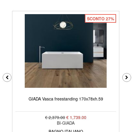
SCONTO 27%
GIADA Vasca freestanding 170x78xh.59
€ 2,379.00
€ 1,739.00
BI-GIADA
BAGNO ITALIANO