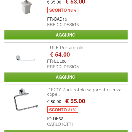
€ 53.00
€ 65.00
SCONTO 18%
FR-DAD15
FREDDI DESIGN
LULE Portarotolo
€ 54.00
FR-LUL06
FREDDI DESIGN
DECO' Portarotolo sagomato senza
cope...
€ 55.00
€ 80.00
SCONTO 31%
IO-DE62
CARLO IOTTI