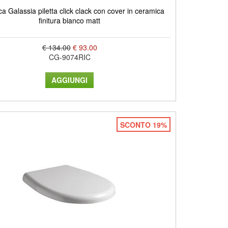
a Galassia piletta click clack con cover in ceramica
finitura bianco matt
€ 134.00
€ 93.00
CG-9074RIC
SCONTO 19%