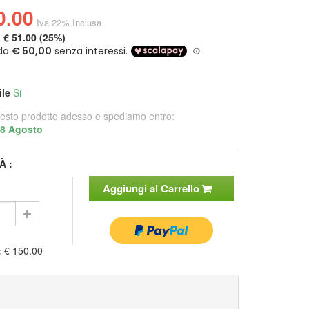
0.00
Iva 22% Inclusa
a
€ 51.00 (25%)
ile
Si
esto prodotto adesso e spediamo entro:
28 Agosto
À :
Aggiungi al Carrello
:
€ 150.00