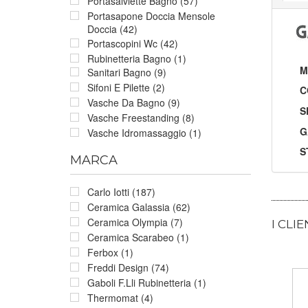
Portasalviette Bagno (57)
Portasapone Doccia Mensole
Doccia (42)
Portascopini Wc (42)
Rubinetteria Bagno (1)
M
Sanitari Bagno (9)
Sifoni E Pilette (2)
C
Vasche Da Bagno (9)
S
Vasche Freestanding (8)
G
Vasche Idromassaggio (1)
S
MARCA
Carlo Iotti (187)
Ceramica Galassia (62)
Ceramica Olympia (7)
I CLI
Ceramica Scarabeo (1)
Ferbox (1)
Freddi Design (74)
Gaboli F.Lli Rubinetteria (1)
Thermomat (4)