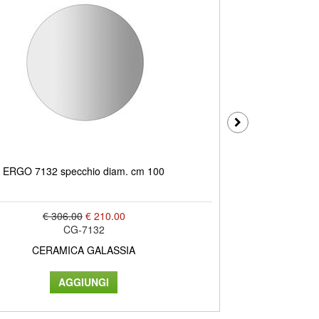
ERGO 7132 specchio diam. cm 100
ERGO 7136 por
€ 306.00
€ 210.00
CG-7132
CERAMICA GALASSIA