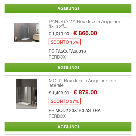
PANORAMA Box doccia Angolare
fix+soff...
€ 866.00
€ 1,013.00
SCONTO 15%
FE-PA5C6TA28016
FERBOX
MOD2 Box doccia Angolare con
laterale...
€ 878.00
€ 1,403.00
SCONTO 37%
FE-MOD2 80X160 AS TRA
FERBOX