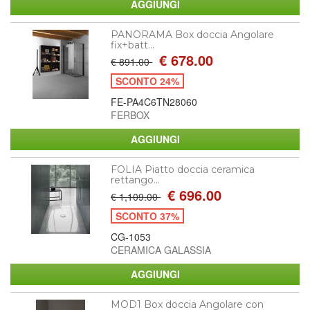
PANORAMA Box doccia Angolare
fix+batt...
€ 678.00
€ 891.00
SCONTO 24%
FE-PA4C6TN28060
FERBOX
FOLIA Piatto doccia ceramica
rettango...
€ 696.00
€ 1,109.00
SCONTO 37%
CG-1053
CERAMICA GALASSIA
MOD1 Box doccia Angolare con