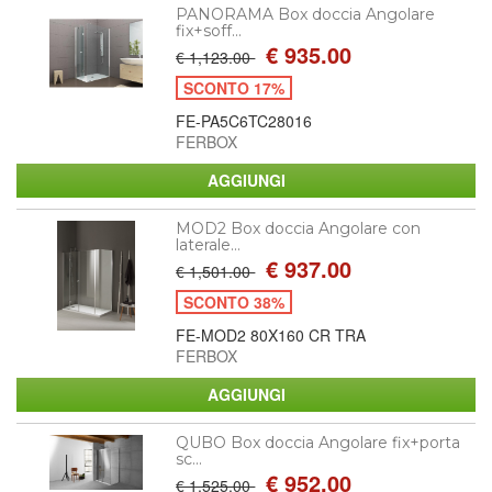
PANORAMA Box doccia Angolare
fix+soff...
€ 935.00
€ 1,123.00
SCONTO 17%
FE-PA5C6TC28016
FERBOX
MOD2 Box doccia Angolare con
laterale...
€ 937.00
€ 1,501.00
SCONTO 38%
FE-MOD2 80X160 CR TRA
FERBOX
QUBO Box doccia Angolare fix+porta
sc...
€ 952.00
€ 1,525.00