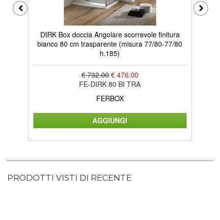
DIRK Box doccia Angolare scorrevole finitura
STA
bianco 80 cm trasparente (misura 77/80-77/80
bia
h.185)
€ 732.00
€ 476.00
FE-DIRK 80 BI TRA
FERBOX
PRODOTTI VISTI DI RECENTE