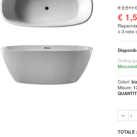
€ 2,511.
€ 1,
Risparmi
Disponib
Ordina qu
Mercoled
Colori:
bi
Misure:
1
QUANTIT
TOTALE