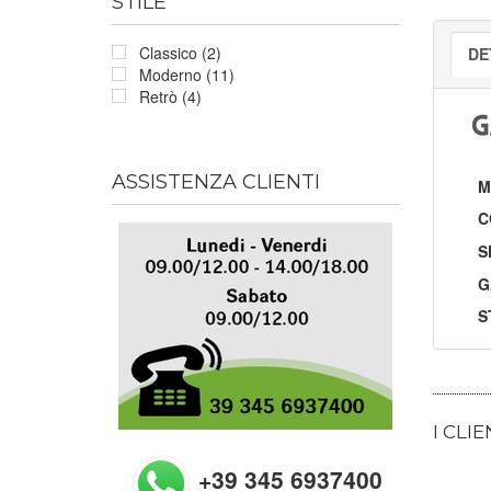
STILE
Classico (2)
DE
Moderno (11)
Retrò (4)
ASSISTENZA CLIENTI
M
C
S
G
S
I CLI
+39 345 6937400