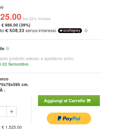
00
525.00
Iva 22% Inclusa
a
€ 986.00 (39%)
ile
Si
esto prodotto adesso e spediamo entro:
ì 02 Settembre
anco
70x78x59h cm.
À :
Aggiungi al Carrello
:
€ 1,525.00