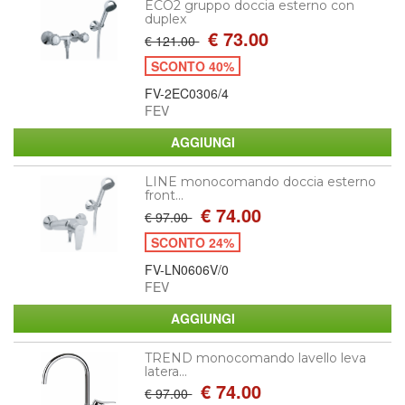
ECO2 gruppo doccia esterno con
duplex
€ 73.00
€ 121.00
SCONTO 40%
FV-2EC0306/4
FEV
LINE monocomando doccia esterno
front...
€ 74.00
€ 97.00
SCONTO 24%
FV-LN0606V/0
FEV
TREND monocomando lavello leva
latera...
€ 74.00
€ 97.00