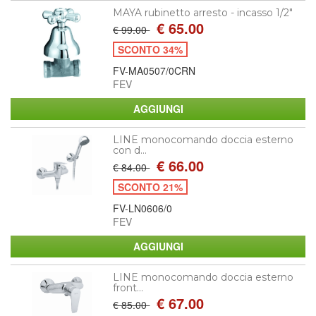
MAYA rubinetto arresto - incasso 1/2"
€ 65.00
€ 99.00
SCONTO 34%
FV-MA0507/0CRN
FEV
LINE monocomando doccia esterno
con d...
€ 66.00
€ 84.00
SCONTO 21%
FV-LN0606/0
FEV
LINE monocomando doccia esterno
front...
€ 67.00
€ 85.00