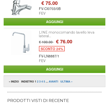
€ 75.00
FV-CI0703/0B
FEV
LINE monocomando lavello leva
lateral...
€ 76.00
€ 100.00
SCONTO 24%
FV-LN8887/1
FEV
« INIZIO
INDIETRO
1
2
3
4
5
...
AVANTI
ULTIMA »
PRODOTTI VISTI DI RECENTE