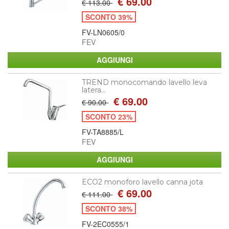
€ 69.00
€ 113.00
SCONTO 39%
FV-LN0605/0
FEV
TREND monocomando lavello leva
latera...
€ 69.00
€ 90.00
SCONTO 23%
FV-TA8885/L
FEV
ECO2 monoforo lavello canna jota
€ 69.00
€ 111.00
SCONTO 38%
FV-2EC0555/1