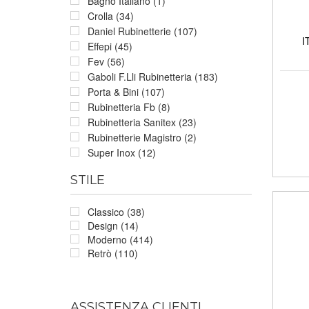
Bagno Italiano (1)
Crolla (34)
Daniel Rubinetterie (107)
I
Effepi (45)
Fev (56)
Gaboli F.Lli Rubinetteria (183)
Porta & Bini (107)
Rubinetteria Fb (8)
Rubinetteria Sanitex (23)
Rubinetterie Magistro (2)
Super Inox (12)
STILE
Classico (38)
Design (14)
Moderno (414)
Retrò (110)
ASSISTENZA CLIENTI