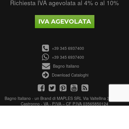
Richiesta IVA agevolata al 4% o al 10%
IVA AGEVOLATA
+39 345 6937400
+39 345 6937400
Bagno Italiano
Download Cataloghi
Bagno Italiano - un Brand di MAPLES SRL Via Valtellina 3 - 21040
Castronno - VA - P.IVA – CF P.IVA 03565850124