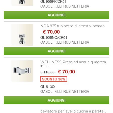
GL-905PP/CR01
GABOLI F.LLI RUBINETTERIA
NOA 925 rubinetto di arresto incasso
€ 70.00
GL-925NO/CR01
GABOLI F.LLI RUBINETTERIA
WELLNESS Presa ad acqua quadrata
in o...
€ 70.00
€ 110.00
SCONTO 36%
GL-513Q
GABOLI F.LLI RUBINETTERIA
deviatore per lavello cucina a parete...