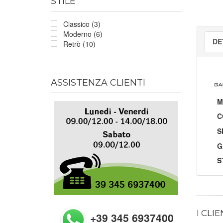
STILE
Classico (3)
Moderno (6)
DE
Retrò (10)
ASSISTENZA CLIENTI
M
C
S
G
S
I CLI
+39 345 6937400