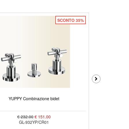
SCONTO 35%
YUPPY Combinazione bidet
Y
€ 232.00
€ 151.00
GL-932YP/CR01