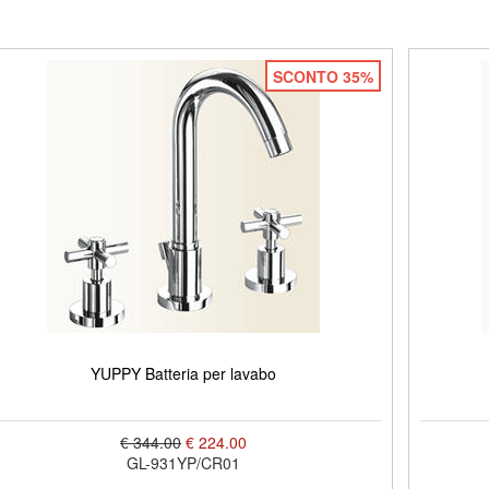
SCONTO 35%
YUPPY Batteria per lavabo
€ 344.00
€ 224.00
GL-931YP/CR01