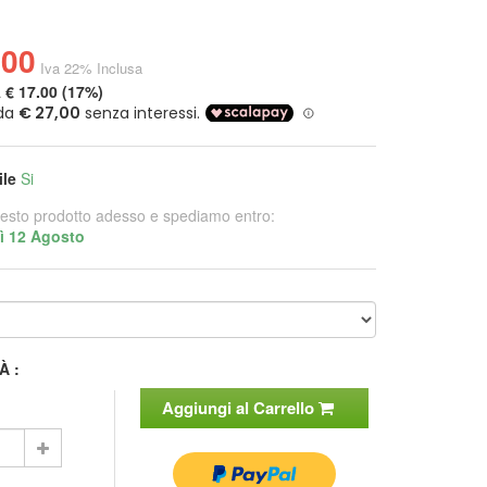
.00
Iva 22% Inclusa
a
€ 17.00 (17%)
ile
Si
esto prodotto adesso e spediamo entro:
ì 12 Agosto
À :
Aggiungi al Carrello