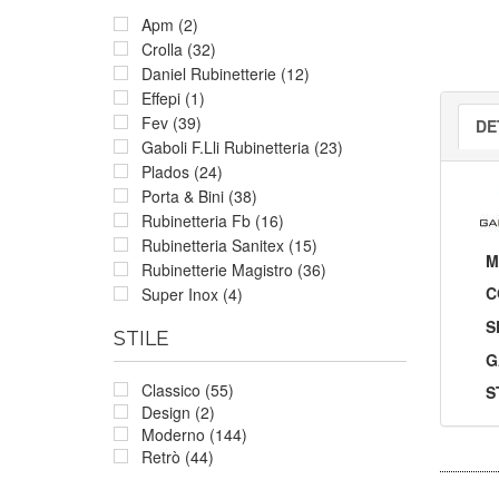
Apm (2)
Crolla (32)
Daniel Rubinetterie (12)
Effepi (1)
Fev (39)
DE
Gaboli F.Lli Rubinetteria (23)
Plados (24)
Porta & Bini (38)
Rubinetteria Fb (16)
Rubinetteria Sanitex (15)
M
Rubinetterie Magistro (36)
C
Super Inox (4)
S
STILE
G
Classico (55)
S
Design (2)
Moderno (144)
Retrò (44)