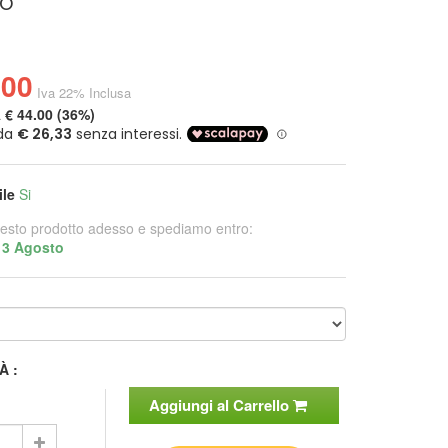
o
.00
Iva 22% Inclusa
a
€ 44.00 (36%)
ile
Si
esto prodotto adesso e spediamo entro:
13 Agosto
À :
Aggiungi al Carrello