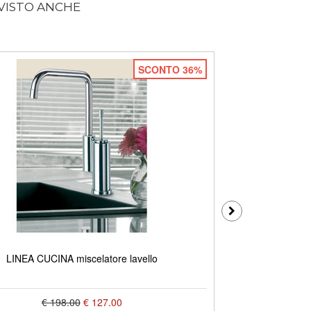
 VISTO ANCHE
SCONTO 36%
LINEA CUCINA 4
LINEA CUCINA miscelatore lavello
€ 198.00
€ 127.00