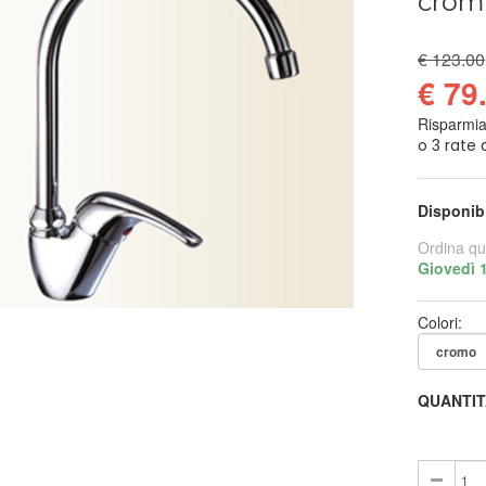
crom
€ 123.00
€ 79
Risparmi
Disponib
Ordina qu
Giovedì 
Colori:
QUANTIT