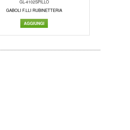
GL-4102SPILLO
GABOLI F.LLI RUBINETTERIA
GAB