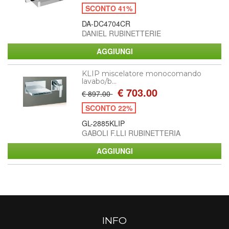
SCONTO 41%
DA-DC4704CR
DANIEL RUBINETTERIE
KLIP miscelatore monocomando
lavabo/b...
€ 703.00
€ 897.00
SCONTO 22%
GL-2885KLIP
GABOLI F.LLI RUBINETTERIA
INFO