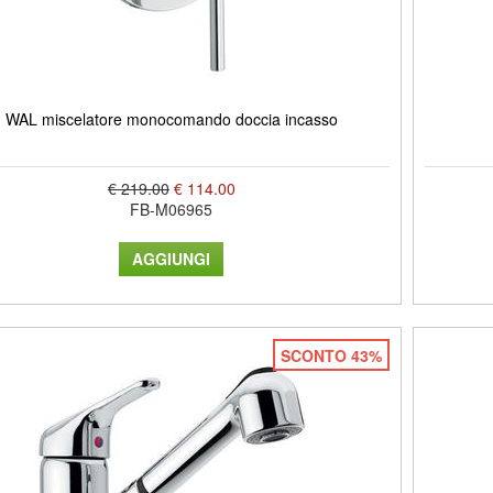
WAL miscelatore monocomando doccia incasso
€ 219.00
€ 114.00
FB-M06965
SCONTO 43%