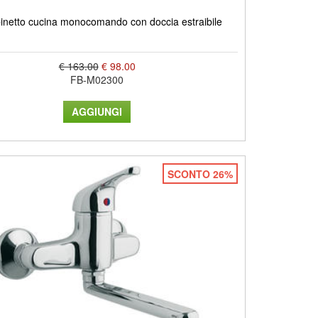
binetto cucina monocomando con doccia estraibile
€ 163.00
€ 98.00
FB-M02300
SCONTO 26%