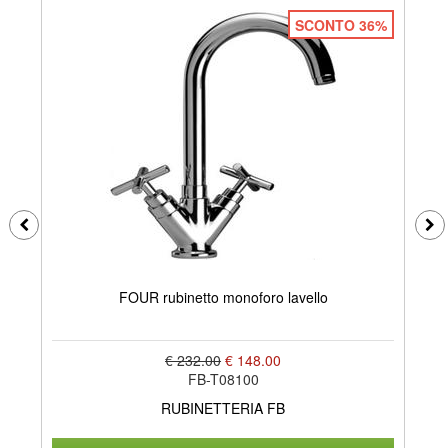
SCONTO 36%
FO
FOUR rubinetto monoforo lavello
€ 232.00
€ 148.00
FB-T08100
RUBINETTERIA FB