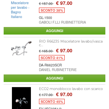
€ 97.00
€ 157.00
SCONTO 38%
GL-1500
GABOLI F.LLI RUBINETTERIA
RIO R6623S Miscelatore lavabo/vasca
c...
€ 97.00
€ 165.00
SCONTO 41%
DA-R6623SCR
DANIEL RUBINETTERIE
ECO2 monoblocco lavabo con scarico
€ 97.00
€ 177.00
SCONTO 45%
FV-2EC0351/0