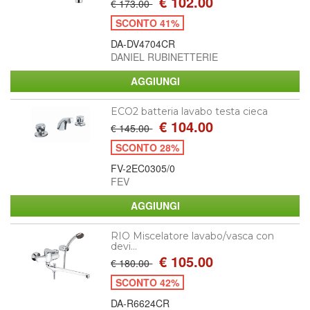
€ 102.00
€ 173.00
SCONTO 41%
DA-DV4704CR
DANIEL RUBINETTERIE
ECO2 batteria lavabo testa cieca
€ 104.00
€ 145.00
SCONTO 28%
FV-2EC0305/0
FEV
RIO Miscelatore lavabo/vasca con
devi...
€ 105.00
€ 180.00
SCONTO 42%
DA-R6624CR