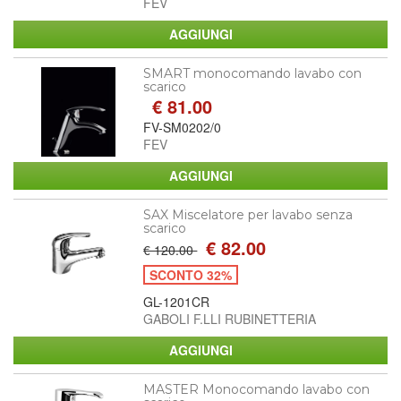
FEV
SMART monocomando lavabo con
scarico
€ 81.00
FV-SM0202/0
FEV
SAX Miscelatore per lavabo senza
scarico
€ 82.00
€ 120.00
SCONTO 32%
GL-1201CR
GABOLI F.LLI RUBINETTERIA
MASTER Monocomando lavabo con