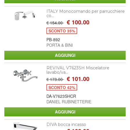
ITALY Monocomando per parrucchiere
co...
€ 100.00
€ 154.00
SCONTO 35%
PB-892
PORTA & BINI
REVIVAL V7623SH Miscelatore
lavabo/va...
€ 101.00
€ 173.00
SCONTO 42%
DA-V7623SHCR
DANIEL RUBINETTERIE
DIVA bocca incasso