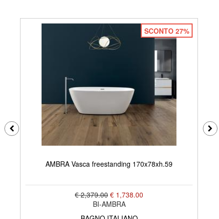
SCONTO 27%
AMBRA Vasca freestanding 170x78xh.59
€ 2,379.00
€ 1,738.00
BI-AMBRA
BAGNO ITALIANO