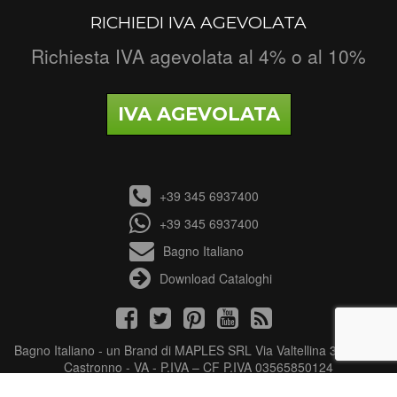
RICHIEDI IVA AGEVOLATA
Richiesta IVA agevolata al 4% o al 10%
IVA AGEVOLATA
+39 345 6937400
+39 345 6937400
Bagno Italiano
Download Cataloghi
Bagno Italiano - un Brand di MAPLES SRL Via Valtellina 3 - 21040
Castronno - VA - P.IVA – CF P.IVA 03565850124