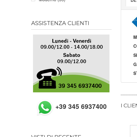
ASSISTENZA CLIENTI
M
C
S
G
S
+39 345 6937400
I CLI