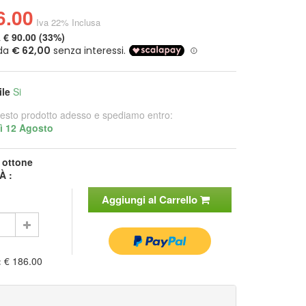
6.00
Iva 22% Inclusa
a
€ 90.00 (33%)
ile
Si
esto prodotto adesso e spediamo entro:
ì 12 Agosto
:
ottone
À :
Aggiungi al Carrello
:
€ 186.00