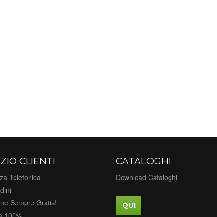
ZIO CLIENTI
CATALOGHI
za Telefonica
Download Cataloghi
dini
one Sempre Gratis!
QUI
a 100%