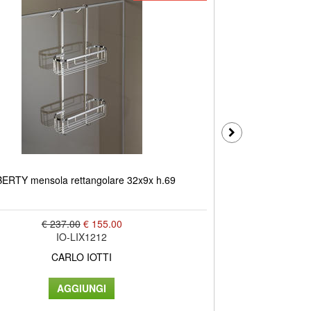
BERTY mensola rettangolare 32x9x h.69
LIBERTY me
€ 237.00
€ 155.00
IO-LIX1212
CARLO IOTTI