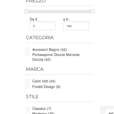
PREZZO
Da €:
a €:
CATEGORIA
Accessori Bagno (42)
Portasapone Doccia Mensole
Doccia (42)
MARCA
Carlo Iotti (34)
Freddi Design (8)
STILE
Classico (7)
Moderno (35)
DE