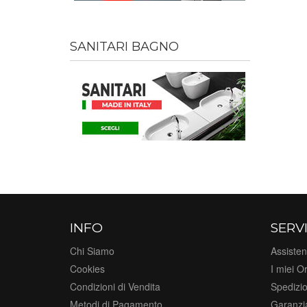
SANITARI BAGNO
INFO
SERVI
Chi Siamo
Assisten
Cookies
I miei Or
Condizioni di Vendita
Spedizi
Metodi di Pagamento
Garanzi