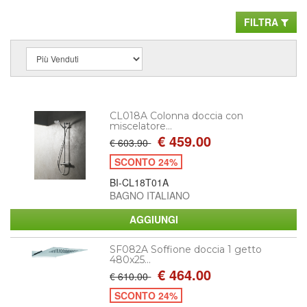
FILTRA
CL018A Colonna doccia con
miscelatore...
€ 459.00
€ 603.90
SCONTO 24%
BI-CL18T01A
BAGNO ITALIANO
SF082A Soffione doccia 1 getto
480x25...
€ 464.00
€ 610.00
SCONTO 24%