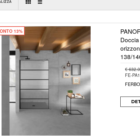
ALIZZA
PANORA
ONTO 13%
Doccia 
orizzon
138/14
€ 632.
FE-PA
FERBO
DE