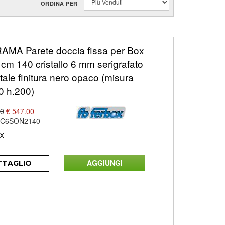
ORDINA PER
MA Parete doccia fissa per Box
cm 140 cristallo 6 mm serigrafato
tale finitura nero opaco (misura
0 h.200)
00
€ 547.00
1C6SON2140
X
TTAGLIO